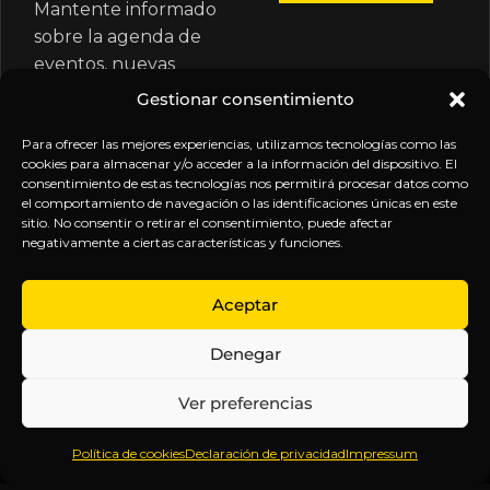
Mantente informado
sobre la agenda de
eventos, nuevas
publicaciones y
Gestionar consentimiento
actualizaciones de tu
suscripción.
Para ofrecer las mejores experiencias, utilizamos tecnologías como las
cookies para almacenar y/o acceder a la información del dispositivo. El
consentimiento de estas tecnologías nos permitirá procesar datos como
el comportamiento de navegación o las identificaciones únicas en este
sitio. No consentir o retirar el consentimiento, puede afectar
negativamente a ciertas características y funciones.
EXPLORA
LEGAL
SÍGUENOS
Aceptar
Inicio
Política
Inteligencia
Denegar
Sobre
de
sin
Daniel
Privacidad
censura.
Ver preferencias
Contenido
Términos y
Anticipándonos
Suscripciones
Condiciones
a los
Política de cookies
Declaración de privacidad
Impressum
Webinars
Aviso
acontecimientos