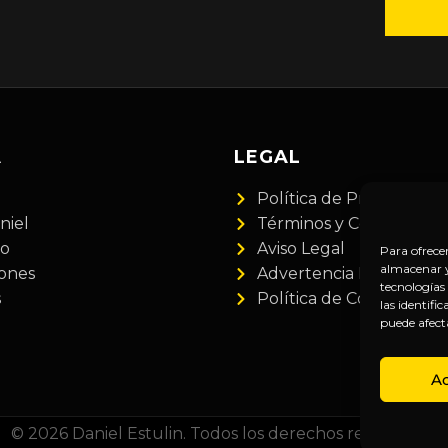
A
LEGAL
Política de Privacidad
niel
Términos y Condiciones
do
Aviso Legal
Para ofrece
almacenar y/
iones
Advertencia Financiera
tecnologías
s
Política de Cookies
las identifi
puede afect
A
© 2026 Daniel Estulin. Todos los derechos reservados.