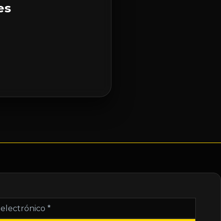
es
nico