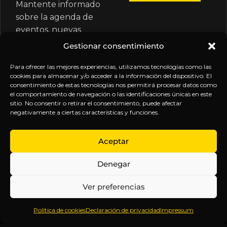
Mantente informado
sobre la agenda de
eventos, nuevas
publicaciones y
Gestionar consentimiento
actualizaciones de tu
suscripción.
Para ofrecer las mejores experiencias, utilizamos tecnologías como las
cookies para almacenar y/o acceder a la información del dispositivo. El
consentimiento de estas tecnologías nos permitirá procesar datos como
el comportamiento de navegación o las identificaciones únicas en este
sitio. No consentir o retirar el consentimiento, puede afectar
negativamente a ciertas características y funciones.
EXPLORA
LEGAL
SÍGUENOS
Aceptar
Inicio
Política
Inteligencia
Denegar
Sobre
de
sin
Daniel
Privacidad
censura.
Ver preferencias
Contenido
Términos y
Anticipándonos
Suscripciones
Condiciones
a los
Política de cookies
Declaración de privacidad
Impressum
Webinars
Aviso
acontecimientos