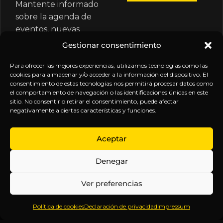
Mantente informado
sobre la agenda de
eventos, nuevas
publicaciones y
Gestionar consentimiento
actualizaciones de tu
suscripción.
Para ofrecer las mejores experiencias, utilizamos tecnologías como las
cookies para almacenar y/o acceder a la información del dispositivo. El
consentimiento de estas tecnologías nos permitirá procesar datos como
el comportamiento de navegación o las identificaciones únicas en este
sitio. No consentir o retirar el consentimiento, puede afectar
negativamente a ciertas características y funciones.
EXPLORA
LEGAL
SÍGUENOS
Aceptar
Inicio
Política
Inteligencia
Denegar
Sobre
de
sin
Daniel
Privacidad
censura.
Ver preferencias
Contenido
Términos y
Anticipándonos
Suscripciones
Condiciones
a los
Política de cookies
Declaración de privacidad
Impressum
Webinars
Aviso
acontecimientos