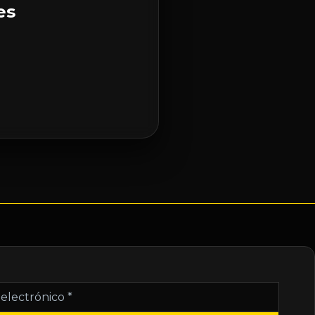
es
nico