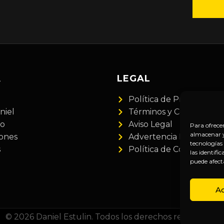
A
LEGAL
Política de Privacidad
niel
Términos y Condiciones
do
Aviso Legal
Para ofrece
almacenar y/
iones
Advertencia Financiera
tecnologías
s
Política de Cookies
las identifi
puede afect
A
© 2026 Daniel Estulin. Todos los derechos reservados.