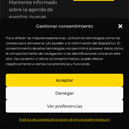
Mantente informado
sobre la agenda de
eventos, nuevas
publicaciones y
Gestionar consentimiento
actualizaciones de tu
suscripción.
Para ofrecer las mejores experiencias, utilizamos tecnologías como las
cookies para almacenar y/o acceder a la información del dispositivo. El
consentimiento de estas tecnologías nos permitirá procesar datos como
el comportamiento de navegación o las identificaciones únicas en este
sitio. No consentir o retirar el consentimiento, puede afectar
negativamente a ciertas características y funciones.
EXPLORA
LEGAL
SÍGUENOS
Aceptar
Inicio
Política
Inteligencia
Denegar
Sobre
de
sin
Daniel
Privacidad
censura.
Ver preferencias
Contenido
Términos y
Anticipándonos
Suscripciones
Condiciones
a los
Política de cookies
Declaración de privacidad
Impressum
Webinars
Aviso
acontecimientos