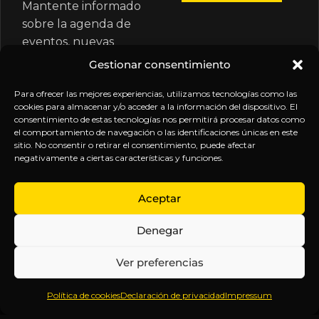
Mantente informado
sobre la agenda de
eventos, nuevas
publicaciones y
Gestionar consentimiento
actualizaciones de tu
suscripción.
Para ofrecer las mejores experiencias, utilizamos tecnologías como las
cookies para almacenar y/o acceder a la información del dispositivo. El
consentimiento de estas tecnologías nos permitirá procesar datos como
el comportamiento de navegación o las identificaciones únicas en este
sitio. No consentir o retirar el consentimiento, puede afectar
negativamente a ciertas características y funciones.
EXPLORA
LEGAL
SÍGUENOS
Aceptar
Inicio
Política
Inteligencia
Denegar
Sobre
de
sin
Daniel
Privacidad
censura.
Ver preferencias
Contenido
Términos y
Anticipándonos
Suscripciones
Condiciones
a los
Política de cookies
Declaración de privacidad
Impressum
Webinars
Aviso
acontecimientos