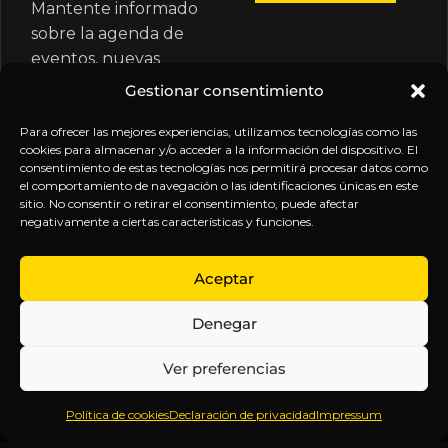
Mantente informado
sobre la agenda de
eventos, nuevas
publicaciones y
Gestionar consentimiento
actualizaciones de tu
suscripción.
Para ofrecer las mejores experiencias, utilizamos tecnologías como las
cookies para almacenar y/o acceder a la información del dispositivo. El
consentimiento de estas tecnologías nos permitirá procesar datos como
el comportamiento de navegación o las identificaciones únicas en este
sitio. No consentir o retirar el consentimiento, puede afectar
negativamente a ciertas características y funciones.
EXPLORA
LEGAL
SÍGUENOS
Aceptar
Inicio
Política
Inteligencia
Denegar
Sobre
de
sin
Daniel
Privacidad
censura.
Ver preferencias
Contenido
Términos y
Anticipándonos
Suscripciones
Condiciones
a los
Política de cookies
Declaración de privacidad
Impressum
Webinars
Aviso
acontecimientos