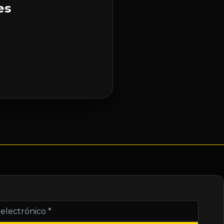
es
nico