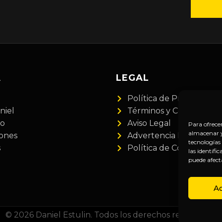
A
LEGAL
Política de Privacidad
niel
Términos y Condiciones
do
Aviso Legal
Para ofrece
almacenar y/
iones
Advertencia Financiera
tecnologías
s
Política de Cookies
las identifi
puede afect
A
© 2026 Daniel Estulin. Todos los derechos reservados.