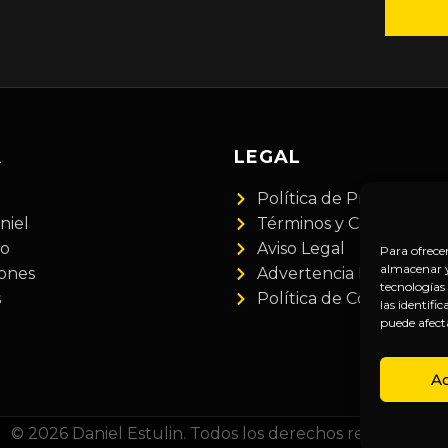
A
LEGAL
Política de Privacidad
niel
Términos y Condiciones
do
Aviso Legal
Para ofrece
almacenar y/
iones
Advertencia Financiera
tecnologías
s
Política de Cookies
las identifi
puede afect
A
© 2026 Daniel Estulin. Todos los derechos reservados.