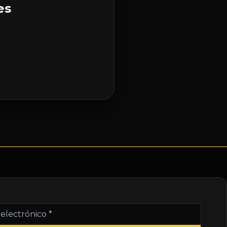
es
nico