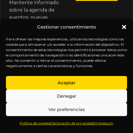
Mantente informado
sobre la agenda de
eventos, nuevas
publicaciones y
Gestionar consentimiento
actualizaciones de tu
suscripción.
Para ofrecer las mejores experiencias, utilizamos tecnologías como las
cookies para almacenar y/o acceder a la información del dispositivo. El
consentimiento de estas tecnologías nos permitirá procesar datos como
el comportamiento de navegación o las identificaciones únicas en este
sitio. No consentir o retirar el consentimiento, puede afectar
negativamente a ciertas características y funciones.
EXPLORA
LEGAL
SÍGUENOS
Aceptar
Inicio
Política
Inteligencia
Denegar
Sobre
de
sin
Daniel
Privacidad
censura.
Ver preferencias
Contenido
Términos y
Anticipándonos
Suscripciones
Condiciones
a los
Política de cookies
Declaración de privacidad
Impressum
Webinars
Aviso
acontecimientos