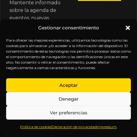
Mantente informado
sobre la agenda de
eventos, nuevas
publicaciones y
Gestionar consentimiento
actualizaciones de tu
suscripción.
Para ofrecer las mejores experiencias, utilizamos tecnologías como las
cookies para almacenar y/o acceder a la información del dispositivo. El
consentimiento de estas tecnologías nos permitirá procesar datos como
el comportamiento de navegación o las identificaciones únicas en este
sitio. No consentir o retirar el consentimiento, puede afectar
negativamente a ciertas características y funciones.
EXPLORA
LEGAL
SÍGUENOS
Aceptar
Inicio
Política
Inteligencia
Denegar
Sobre
de
sin
Daniel
Privacidad
censura.
Ver preferencias
Contenido
Términos y
Anticipándonos
Suscripciones
Condiciones
a los
Política de cookies
Declaración de privacidad
Impressum
Webinars
Aviso
acontecimientos