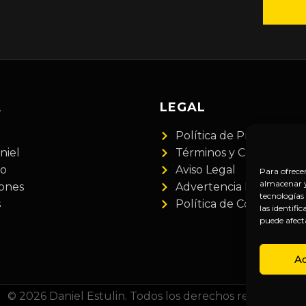
A
LEGAL
Política de Privacidad
niel
Términos y Condiciones
do
Aviso Legal
Para ofrece
almacenar y/
iones
Advertencia Financiera
tecnologías
s
Política de Cookies
las identifi
puede afect
A
© 2026 Daniel Estulin. Todos los derechos reservados.