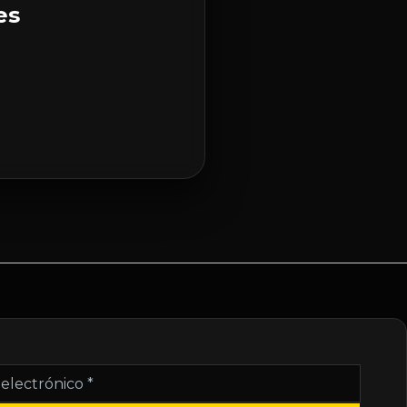
es
nico