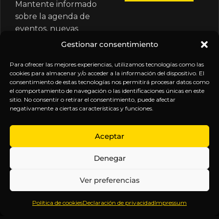
Mantente informado
sobre la agenda de
eventos, nuevas
publicaciones y
Gestionar consentimiento
actualizaciones de tu
suscripción.
Para ofrecer las mejores experiencias, utilizamos tecnologías como las
cookies para almacenar y/o acceder a la información del dispositivo. El
consentimiento de estas tecnologías nos permitirá procesar datos como
el comportamiento de navegación o las identificaciones únicas en este
sitio. No consentir o retirar el consentimiento, puede afectar
negativamente a ciertas características y funciones.
EXPLORA
LEGAL
SÍGUENOS
Aceptar
Inicio
Política
Inteligencia
Denegar
Sobre
de
sin
Daniel
Privacidad
censura.
Ver preferencias
Contenido
Términos y
Anticipándonos
Suscripciones
Condiciones
a los
Política de cookies
Declaración de privacidad
Impressum
Webinars
Aviso
acontecimientos