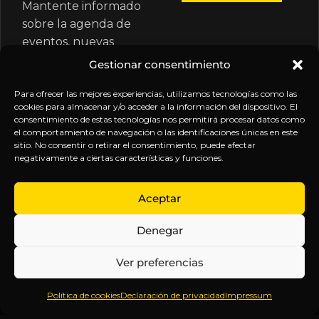
Mantente informado
sobre la agenda de
eventos, nuevas
publicaciones y
Gestionar consentimiento
actualizaciones de tu
suscripción.
Para ofrecer las mejores experiencias, utilizamos tecnologías como las
cookies para almacenar y/o acceder a la información del dispositivo. El
consentimiento de estas tecnologías nos permitirá procesar datos como
el comportamiento de navegación o las identificaciones únicas en este
sitio. No consentir o retirar el consentimiento, puede afectar
negativamente a ciertas características y funciones.
EXPLORA
LEGAL
SÍGUENOS
Aceptar
Inicio
Política
Inteligencia
Denegar
Sobre
de
sin
Daniel
Privacidad
censura.
Ver preferencias
Contenido
Términos y
Anticipándonos
Suscripciones
Condiciones
a los
Política de cookies
Declaración de privacidad
Impressum
Webinars
Aviso
acontecimientos