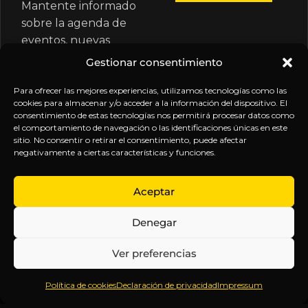
Mantente informado
sobre la agenda de
eventos, nuevas
publicaciones y
Gestionar consentimiento
actualizaciones de tu
suscripción.
Para ofrecer las mejores experiencias, utilizamos tecnologías como las
cookies para almacenar y/o acceder a la información del dispositivo. El
consentimiento de estas tecnologías nos permitirá procesar datos como
el comportamiento de navegación o las identificaciones únicas en este
sitio. No consentir o retirar el consentimiento, puede afectar
negativamente a ciertas características y funciones.
EXPLORA
LEGAL
SÍGUENOS
Aceptar
Inicio
Política
Inteligencia
Denegar
Sobre
de
sin
Daniel
Privacidad
censura.
Ver preferencias
Contenido
Términos y
Anticipándonos
Suscripciones
Condiciones
a los
Política de cookies
Declaración de privacidad
Impressum
Webinars
Aviso
acontecimientos