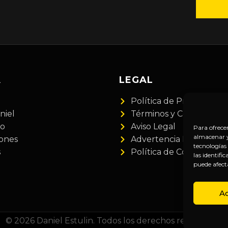
A
LEGAL
Política de Privacidad
niel
Términos y Condiciones
do
Aviso Legal
Para ofrece
almacenar y/
iones
Advertencia Financiera
tecnologías
s
Política de Cookies
las identifi
puede afect
A
© 2026 Daniel Estulin. Todos los derechos reservados.