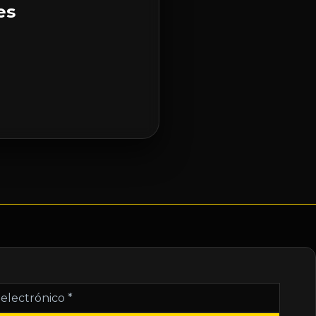
es
nico