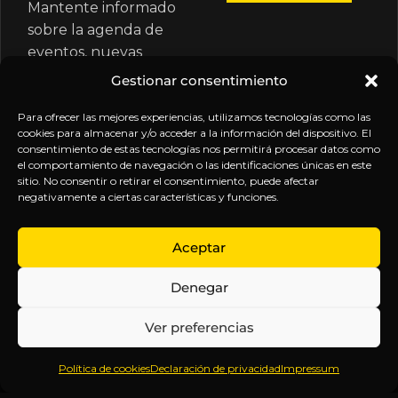
Mantente informado
sobre la agenda de
eventos, nuevas
publicaciones y
Gestionar consentimiento
actualizaciones de tu
suscripción.
Para ofrecer las mejores experiencias, utilizamos tecnologías como las
cookies para almacenar y/o acceder a la información del dispositivo. El
consentimiento de estas tecnologías nos permitirá procesar datos como
el comportamiento de navegación o las identificaciones únicas en este
sitio. No consentir o retirar el consentimiento, puede afectar
negativamente a ciertas características y funciones.
EXPLORA
LEGAL
SÍGUENOS
Aceptar
Inicio
Política
Inteligencia
Denegar
Sobre
de
sin
Daniel
Privacidad
censura.
Ver preferencias
Contenido
Términos y
Anticipándonos
Suscripciones
Condiciones
a los
Política de cookies
Declaración de privacidad
Impressum
Webinars
Aviso
acontecimientos