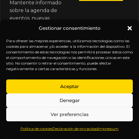
Mantente informado
sobre la agenda de
eventos, nuevas
publicaciones y
Gestionar consentimiento
actualizaciones de tu
suscripción.
Para ofrecer las mejores experiencias, utilizamos tecnologías como las
cookies para almacenar y/o acceder a la información del dispositivo. El
consentimiento de estas tecnologías nos permitirá procesar datos como
el comportamiento de navegación o las identificaciones únicas en este
sitio. No consentir o retirar el consentimiento, puede afectar
negativamente a ciertas características y funciones.
EXPLORA
LEGAL
SÍGUENOS
Aceptar
Inicio
Política
Inteligencia
Denegar
Sobre
de
sin
Daniel
Privacidad
censura.
Ver preferencias
Contenido
Términos y
Anticipándonos
Suscripciones
Condiciones
a los
Política de cookies
Declaración de privacidad
Impressum
Webinars
Aviso
acontecimientos