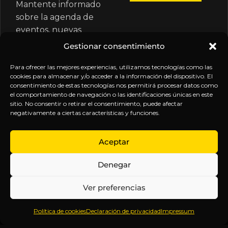
Mantente informado
sobre la agenda de
eventos, nuevas
publicaciones y
Gestionar consentimiento
actualizaciones de tu
suscripción.
Para ofrecer las mejores experiencias, utilizamos tecnologías como las
cookies para almacenar y/o acceder a la información del dispositivo. El
consentimiento de estas tecnologías nos permitirá procesar datos como
el comportamiento de navegación o las identificaciones únicas en este
sitio. No consentir o retirar el consentimiento, puede afectar
negativamente a ciertas características y funciones.
EXPLORA
LEGAL
SÍGUENOS
Aceptar
Inicio
Política
Inteligencia
Denegar
Sobre
de
sin
Daniel
Privacidad
censura.
Ver preferencias
Contenido
Términos y
Anticipándonos
Suscripciones
Condiciones
a los
Política de cookies
Declaración de privacidad
Impressum
Webinars
Aviso
acontecimientos