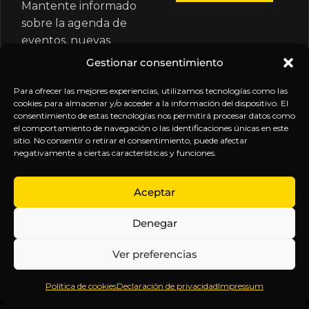
Mantente informado
sobre la agenda de
eventos, nuevas
publicaciones y
Gestionar consentimiento
actualizaciones de tu
suscripción.
Para ofrecer las mejores experiencias, utilizamos tecnologías como las
cookies para almacenar y/o acceder a la información del dispositivo. El
consentimiento de estas tecnologías nos permitirá procesar datos como
el comportamiento de navegación o las identificaciones únicas en este
sitio. No consentir o retirar el consentimiento, puede afectar
negativamente a ciertas características y funciones.
EXPLORA
LEGAL
SÍGUENOS
Aceptar
Inicio
Política
Inteligencia
Denegar
Sobre
de
sin
Daniel
Privacidad
censura.
Ver preferencias
Contenido
Términos y
Anticipándonos
Suscripciones
Condiciones
a los
Política de cookies
Declaración de privacidad
Impressum
Webinars
Aviso
acontecimientos