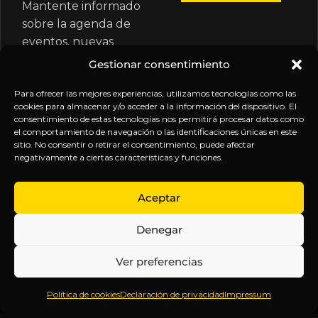
Mantente informado
sobre la agenda de
eventos, nuevas
publicaciones y
Gestionar consentimiento
actualizaciones de tu
suscripción.
Para ofrecer las mejores experiencias, utilizamos tecnologías como las
cookies para almacenar y/o acceder a la información del dispositivo. El
consentimiento de estas tecnologías nos permitirá procesar datos como
el comportamiento de navegación o las identificaciones únicas en este
sitio. No consentir o retirar el consentimiento, puede afectar
negativamente a ciertas características y funciones.
EXPLORA
LEGAL
SÍGUENOS
Aceptar
Inicio
Política
Inteligencia
Denegar
Sobre
de
sin
Daniel
Privacidad
censura.
Ver preferencias
Contenido
Términos y
Anticipándonos
Suscripciones
Condiciones
a los
Política de cookies
Declaración de privacidad
Impressum
Webinars
Aviso
acontecimientos