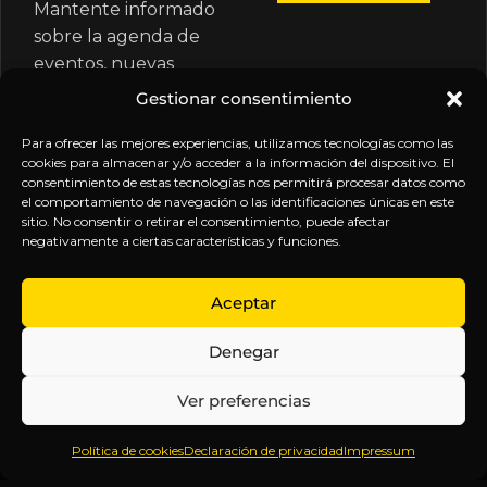
Mantente informado
sobre la agenda de
eventos, nuevas
publicaciones y
Gestionar consentimiento
actualizaciones de tu
suscripción.
Para ofrecer las mejores experiencias, utilizamos tecnologías como las
cookies para almacenar y/o acceder a la información del dispositivo. El
consentimiento de estas tecnologías nos permitirá procesar datos como
el comportamiento de navegación o las identificaciones únicas en este
sitio. No consentir o retirar el consentimiento, puede afectar
negativamente a ciertas características y funciones.
EXPLORA
LEGAL
SÍGUENOS
Aceptar
Inicio
Política
Inteligencia
Denegar
Sobre
de
sin
Daniel
Privacidad
censura.
Ver preferencias
Contenido
Términos y
Anticipándonos
Suscripciones
Condiciones
a los
Política de cookies
Declaración de privacidad
Impressum
Webinars
Aviso
acontecimientos