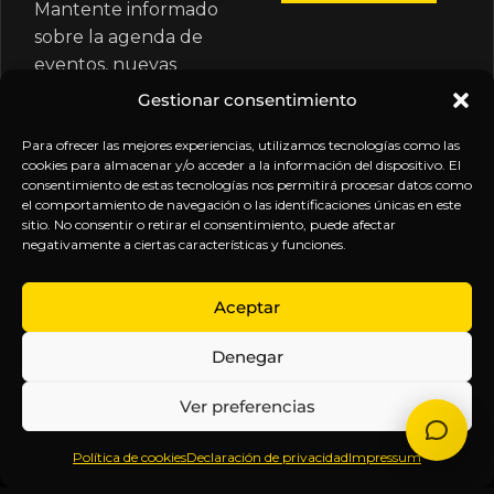
Mantente informado
sobre la agenda de
eventos, nuevas
publicaciones y
Gestionar consentimiento
actualizaciones de tu
suscripción.
Para ofrecer las mejores experiencias, utilizamos tecnologías como las
cookies para almacenar y/o acceder a la información del dispositivo. El
consentimiento de estas tecnologías nos permitirá procesar datos como
el comportamiento de navegación o las identificaciones únicas en este
sitio. No consentir o retirar el consentimiento, puede afectar
negativamente a ciertas características y funciones.
EXPLORA
LEGAL
SÍGUENOS
Aceptar
Inicio
Política
Inteligencia
Denegar
Sobre
de
sin
Daniel
Privacidad
censura.
Ver preferencias
Contenido
Términos y
Anticipándonos
Suscripciones
Condiciones
a los
Política de cookies
Declaración de privacidad
Impressum
Webinars
Aviso
acontecimientos