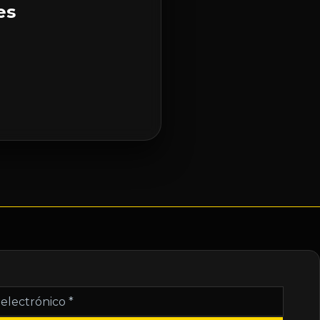
es
nico