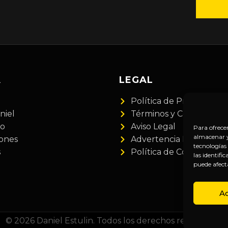
A
LEGAL
Política de Privacidad
niel
Términos y Condiciones
do
Aviso Legal
Para ofrece
almacenar y/
iones
Advertencia Financiera
tecnologías
s
Política de Cookies
las identifi
puede afect
A
© 2026 Daniel Estulin. Todos los derechos reservados.