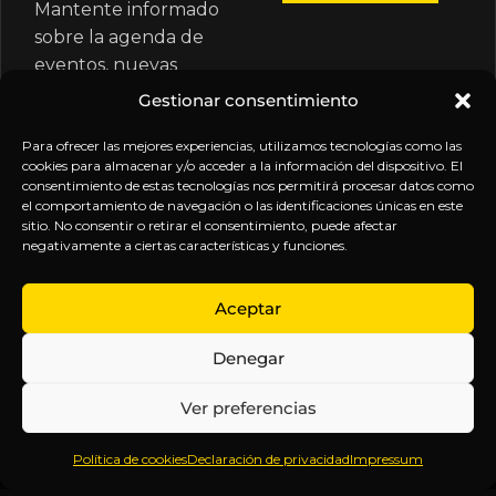
Mantente informado
sobre la agenda de
eventos, nuevas
publicaciones y
Gestionar consentimiento
actualizaciones de tu
suscripción.
Para ofrecer las mejores experiencias, utilizamos tecnologías como las
cookies para almacenar y/o acceder a la información del dispositivo. El
consentimiento de estas tecnologías nos permitirá procesar datos como
el comportamiento de navegación o las identificaciones únicas en este
sitio. No consentir o retirar el consentimiento, puede afectar
negativamente a ciertas características y funciones.
EXPLORA
LEGAL
SÍGUENOS
Aceptar
Inicio
Política
Inteligencia
Denegar
Sobre
de
sin
Daniel
Privacidad
censura.
Ver preferencias
Contenido
Términos y
Anticipándonos
Suscripciones
Condiciones
a los
Política de cookies
Declaración de privacidad
Impressum
Webinars
Aviso
acontecimientos