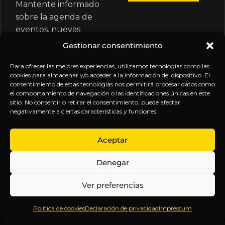
Mantente informado
sobre la agenda de
eventos, nuevas
publicaciones y
Gestionar consentimiento
actualizaciones de tu
suscripción.
Para ofrecer las mejores experiencias, utilizamos tecnologías como las
cookies para almacenar y/o acceder a la información del dispositivo. El
consentimiento de estas tecnologías nos permitirá procesar datos como
el comportamiento de navegación o las identificaciones únicas en este
sitio. No consentir o retirar el consentimiento, puede afectar
negativamente a ciertas características y funciones.
EXPLORA
LEGAL
SÍGUENOS
Aceptar
Inicio
Política
Inteligencia
Denegar
Sobre
de
sin
Daniel
Privacidad
censura.
Ver preferencias
Contenido
Términos y
Anticipándonos
Suscripciones
Condiciones
a los
Política de cookies
Declaración de privacidad
Impressum
Webinars
Aviso
acontecimientos