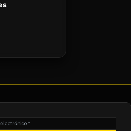
es
nico