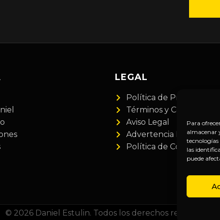
A
LEGAL
Política de Privacidad
niel
Términos y Condiciones
do
Aviso Legal
Para ofrece
almacenar y/
iones
Advertencia Financiera
tecnologías
s
Política de Cookies
las identifi
puede afect
A
© 2026 Daniel Estulin. Todos los derechos reservados.