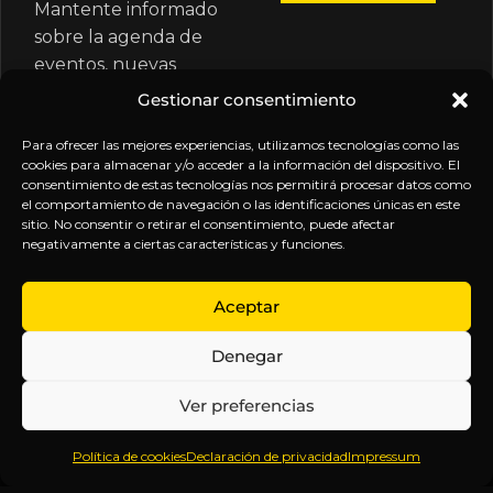
Mantente informado
sobre la agenda de
eventos, nuevas
publicaciones y
Gestionar consentimiento
actualizaciones de tu
suscripción.
Para ofrecer las mejores experiencias, utilizamos tecnologías como las
cookies para almacenar y/o acceder a la información del dispositivo. El
consentimiento de estas tecnologías nos permitirá procesar datos como
el comportamiento de navegación o las identificaciones únicas en este
sitio. No consentir o retirar el consentimiento, puede afectar
negativamente a ciertas características y funciones.
EXPLORA
LEGAL
SÍGUENOS
Aceptar
Inicio
Política
Inteligencia
Denegar
Sobre
de
sin
Daniel
Privacidad
censura.
Ver preferencias
Contenido
Términos y
Anticipándonos
Suscripciones
Condiciones
a los
Política de cookies
Declaración de privacidad
Impressum
Webinars
Aviso
acontecimientos