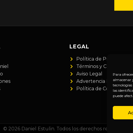
A
LEGAL
Política de Privacidad
niel
Términos y Condiciones
do
Aviso Legal
Para ofrece
almacenar y/
iones
Advertencia Financiera
tecnologías
s
Política de Cookies
las identifi
puede afect
A
© 2026 Daniel Estulin. Todos los derechos reservados.