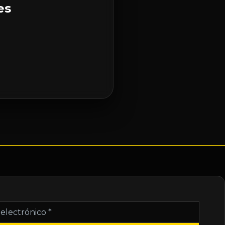
es
nico