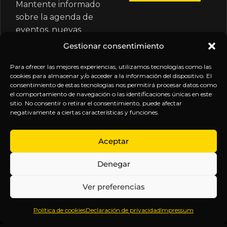
Mantente informado
sobre la agenda de
eventos, nuevas
publicaciones y
Gestionar consentimiento
actualizaciones de tu
suscripción.
Para ofrecer las mejores experiencias, utilizamos tecnologías como las
cookies para almacenar y/o acceder a la información del dispositivo. El
consentimiento de estas tecnologías nos permitirá procesar datos como
el comportamiento de navegación o las identificaciones únicas en este
sitio. No consentir o retirar el consentimiento, puede afectar
negativamente a ciertas características y funciones.
EXPLORA
LEGAL
SÍGUENOS
Aceptar
Inicio
Política
Inteligencia
Denegar
Sobre
de
sin
Daniel
Privacidad
censura.
Ver preferencias
Contenido
Términos y
Anticipándonos
Suscripciones
Condiciones
a los
Política de cookies
Declaración de privacidad
Impressum
Webinars
Aviso
acontecimientos