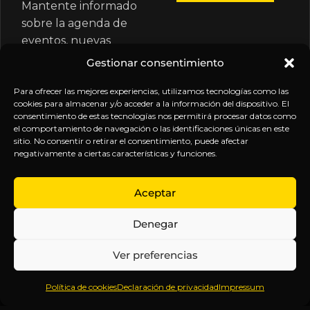
Mantente informado
sobre la agenda de
eventos, nuevas
publicaciones y
Gestionar consentimiento
actualizaciones de tu
suscripción.
Para ofrecer las mejores experiencias, utilizamos tecnologías como las
cookies para almacenar y/o acceder a la información del dispositivo. El
consentimiento de estas tecnologías nos permitirá procesar datos como
el comportamiento de navegación o las identificaciones únicas en este
sitio. No consentir o retirar el consentimiento, puede afectar
negativamente a ciertas características y funciones.
EXPLORA
LEGAL
SÍGUENOS
Aceptar
Inicio
Política
Inteligencia
Denegar
Sobre
de
sin
Daniel
Privacidad
censura.
Ver preferencias
Contenido
Términos y
Anticipándonos
Suscripciones
Condiciones
a los
Política de cookies
Declaración de privacidad
Impressum
Webinars
Aviso
acontecimientos