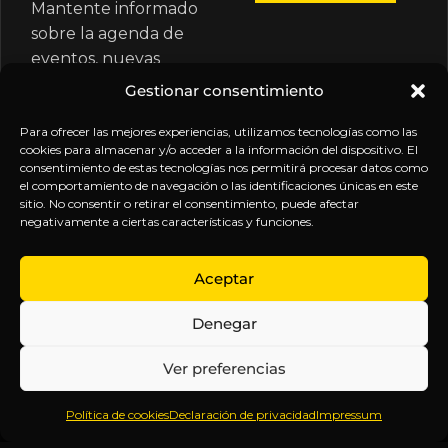
Mantente informado
sobre la agenda de
eventos, nuevas
publicaciones y
Gestionar consentimiento
actualizaciones de tu
suscripción.
Para ofrecer las mejores experiencias, utilizamos tecnologías como las
cookies para almacenar y/o acceder a la información del dispositivo. El
consentimiento de estas tecnologías nos permitirá procesar datos como
el comportamiento de navegación o las identificaciones únicas en este
sitio. No consentir o retirar el consentimiento, puede afectar
negativamente a ciertas características y funciones.
EXPLORA
LEGAL
SÍGUENOS
Aceptar
Inicio
Política
Inteligencia
Denegar
Sobre
de
sin
Daniel
Privacidad
censura.
Ver preferencias
Contenido
Términos y
Anticipándonos
Suscripciones
Condiciones
a los
Política de cookies
Declaración de privacidad
Impressum
Webinars
Aviso
acontecimientos