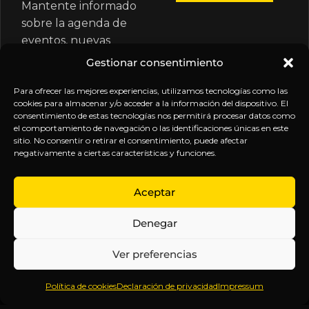
Mantente informado
sobre la agenda de
eventos, nuevas
publicaciones y
Gestionar consentimiento
actualizaciones de tu
suscripción.
Para ofrecer las mejores experiencias, utilizamos tecnologías como las
cookies para almacenar y/o acceder a la información del dispositivo. El
consentimiento de estas tecnologías nos permitirá procesar datos como
el comportamiento de navegación o las identificaciones únicas en este
sitio. No consentir o retirar el consentimiento, puede afectar
negativamente a ciertas características y funciones.
EXPLORA
LEGAL
SÍGUENOS
Aceptar
Inicio
Política
Inteligencia
Denegar
Sobre
de
sin
Daniel
Privacidad
censura.
Ver preferencias
Contenido
Términos y
Anticipándonos
Suscripciones
Condiciones
a los
Política de cookies
Declaración de privacidad
Impressum
Webinars
Aviso
acontecimientos