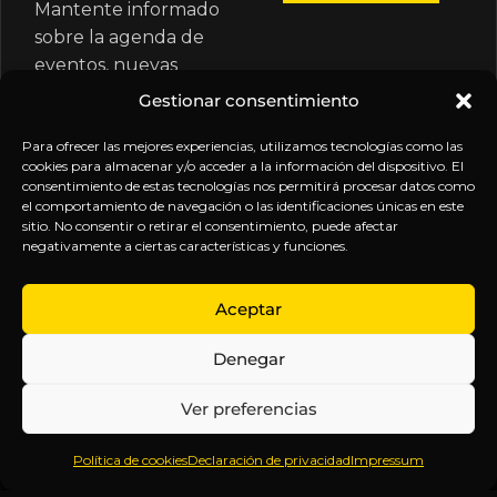
Mantente informado
sobre la agenda de
eventos, nuevas
publicaciones y
Gestionar consentimiento
actualizaciones de tu
suscripción.
Para ofrecer las mejores experiencias, utilizamos tecnologías como las
cookies para almacenar y/o acceder a la información del dispositivo. El
consentimiento de estas tecnologías nos permitirá procesar datos como
el comportamiento de navegación o las identificaciones únicas en este
sitio. No consentir o retirar el consentimiento, puede afectar
negativamente a ciertas características y funciones.
EXPLORA
LEGAL
SÍGUENOS
Aceptar
Inicio
Política
Inteligencia
Denegar
Sobre
de
sin
Daniel
Privacidad
censura.
Ver preferencias
Contenido
Términos y
Anticipándonos
Suscripciones
Condiciones
a los
Política de cookies
Declaración de privacidad
Impressum
Webinars
Aviso
acontecimientos