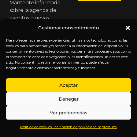
Mantente informado
sobre la agenda de
eventos, nuevas
publicaciones y
Gestionar consentimiento
actualizaciones de tu
suscripción.
Para ofrecer las mejores experiencias, utilizamos tecnologías como las
cookies para almacenar y/o acceder a la información del dispositivo. El
consentimiento de estas tecnologías nos permitirá procesar datos como
el comportamiento de navegación o las identificaciones únicas en este
sitio. No consentir o retirar el consentimiento, puede afectar
negativamente a ciertas características y funciones.
EXPLORA
LEGAL
SÍGUENOS
Aceptar
Inicio
Política
Inteligencia
Denegar
Sobre
de
sin
Daniel
Privacidad
censura.
Ver preferencias
Contenido
Términos y
Anticipándonos
Suscripciones
Condiciones
a los
Política de cookies
Declaración de privacidad
Impressum
Webinars
Aviso
acontecimientos