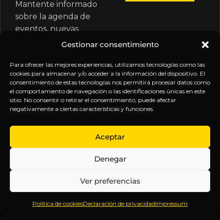
Mantente informado
sobre la agenda de
eventos, nuevas
publicaciones y
Gestionar consentimiento
actualizaciones de tu
suscripción.
Para ofrecer las mejores experiencias, utilizamos tecnologías como las
cookies para almacenar y/o acceder a la información del dispositivo. El
consentimiento de estas tecnologías nos permitirá procesar datos como
el comportamiento de navegación o las identificaciones únicas en este
sitio. No consentir o retirar el consentimiento, puede afectar
negativamente a ciertas características y funciones.
EXPLORA
LEGAL
SÍGUENOS
Aceptar
Inicio
Política
Inteligencia
Denegar
Sobre
de
sin
Daniel
Privacidad
censura.
Ver preferencias
Contenido
Términos y
Anticipándonos
Suscripciones
Condiciones
a los
Política de cookies
Declaración de privacidad
Impressum
Webinars
Aviso
acontecimientos