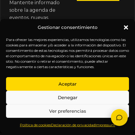
Mantente informado
sobre la agenda de
eventos, nuevas
publicaciones y
Gestionar consentimiento
actualizaciones de tu
suscripción.
Para ofrecer las mejores experiencias, utilizamos tecnologías como las
cookies para almacenar y/o acceder a la información del dispositivo. El
consentimiento de estas tecnologías nos permitirá procesar datos como
el comportamiento de navegación o las identificaciones únicas en este
sitio. No consentir o retirar el consentimiento, puede afectar
negativamente a ciertas características y funciones.
EXPLORA
LEGAL
SÍGUENOS
Aceptar
Inicio
Política
Inteligencia
Denegar
Sobre
de
sin
Daniel
Privacidad
censura.
Ver preferencias
Contenido
Términos y
Anticipándonos
Suscripciones
Condiciones
a los
Política de cookies
Declaración de privacidad
Impressum
Webinars
Aviso
acontecimientos