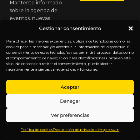
Mantente informado
sobre la agenda de
eventos, nuevas
publicaciones y
Gestionar consentimiento
actualizaciones de tu
suscripción.
Para ofrecer las mejores experiencias, utilizamos tecnologías como las
cookies para almacenar y/o acceder a la información del dispositivo. El
consentimiento de estas tecnologías nos permitirá procesar datos como
el comportamiento de navegación o las identificaciones únicas en este
sitio. No consentir o retirar el consentimiento, puede afectar
negativamente a ciertas características y funciones.
EXPLORA
LEGAL
SÍGUENOS
Aceptar
Inicio
Política
Inteligencia
Denegar
Sobre
de
sin
Daniel
Privacidad
censura.
Ver preferencias
Contenido
Términos y
Anticipándonos
Suscripciones
Condiciones
a los
Política de cookies
Declaración de privacidad
Impressum
Webinars
Aviso
acontecimientos