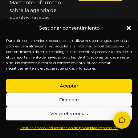
Mantente informado
sobre la agenda de
eventos, nuevas
publicaciones y
Gestionar consentimiento
actualizaciones de tu
suscripción.
Para ofrecer las mejores experiencias, utilizamos tecnologías como las
cookies para almacenar y/o acceder a la información del dispositivo. El
consentimiento de estas tecnologías nos permitirá procesar datos como
el comportamiento de navegación o las identificaciones únicas en este
sitio. No consentir o retirar el consentimiento, puede afectar
negativamente a ciertas características y funciones.
EXPLORA
LEGAL
SÍGUENOS
Aceptar
Inicio
Política
Inteligencia
Denegar
Sobre
de
sin
Daniel
Privacidad
censura.
Ver preferencias
Contenido
Términos y
Anticipándonos
Suscripciones
Condiciones
a los
Política de cookies
Declaración de privacidad
Impressum
Webinars
Aviso
acontecimientos