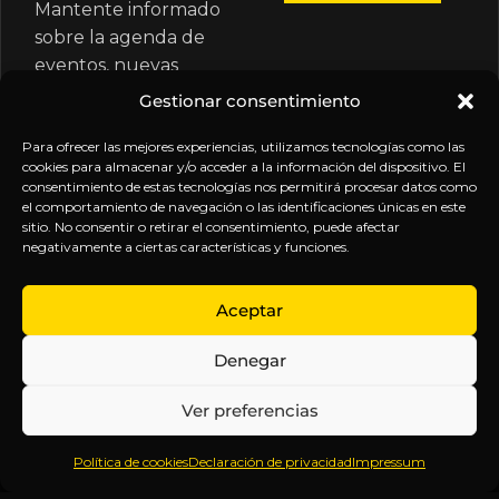
Mantente informado
sobre la agenda de
eventos, nuevas
publicaciones y
Gestionar consentimiento
actualizaciones de tu
suscripción.
Para ofrecer las mejores experiencias, utilizamos tecnologías como las
cookies para almacenar y/o acceder a la información del dispositivo. El
consentimiento de estas tecnologías nos permitirá procesar datos como
el comportamiento de navegación o las identificaciones únicas en este
sitio. No consentir o retirar el consentimiento, puede afectar
negativamente a ciertas características y funciones.
EXPLORA
LEGAL
SÍGUENOS
Aceptar
Inicio
Política
Inteligencia
Denegar
Sobre
de
sin
Daniel
Privacidad
censura.
Ver preferencias
Contenido
Términos y
Anticipándonos
Suscripciones
Condiciones
a los
Política de cookies
Declaración de privacidad
Impressum
Webinars
Aviso
acontecimientos