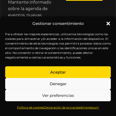
Mantente informado
sobre la agenda de
eventos, nuevas
publicaciones y
Gestionar consentimiento
actualizaciones de tu
suscripción.
Para ofrecer las mejores experiencias, utilizamos tecnologías como las
cookies para almacenar y/o acceder a la información del dispositivo. El
consentimiento de estas tecnologías nos permitirá procesar datos como
el comportamiento de navegación o las identificaciones únicas en este
sitio. No consentir o retirar el consentimiento, puede afectar
negativamente a ciertas características y funciones.
EXPLORA
LEGAL
SÍGUENOS
Aceptar
Inicio
Política
Inteligencia
Denegar
Sobre
de
sin
Daniel
Privacidad
censura.
Ver preferencias
Contenido
Términos y
Anticipándonos
Suscripciones
Condiciones
a los
Política de cookies
Declaración de privacidad
Impressum
Webinars
Aviso
acontecimientos