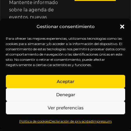
Mantente informado
sobre la agenda de
eventos, nuevas
publicaciones y
Gestionar consentimiento
actualizaciones de tu
suscripción.
Para ofrecer las mejores experiencias, utilizamos tecnologías como las
cookies para almacenar y/o acceder a la información del dispositivo. El
consentimiento de estas tecnologías nos permitirá procesar datos como
el comportamiento de navegación o las identificaciones únicas en este
sitio. No consentir o retirar el consentimiento, puede afectar
negativamente a ciertas características y funciones.
EXPLORA
LEGAL
SÍGUENOS
Aceptar
Inicio
Política
Inteligencia
Denegar
Sobre
de
sin
Daniel
Privacidad
censura.
Ver preferencias
Contenido
Términos y
Anticipándonos
Suscripciones
Condiciones
a los
Política de cookies
Declaración de privacidad
Impressum
Webinars
Aviso
acontecimientos