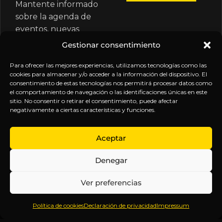
Mantente informado
sobre la agenda de
eventos, nuevas
publicaciones y
Gestionar consentimiento
actualizaciones de tu
suscripción.
Para ofrecer las mejores experiencias, utilizamos tecnologías como las
cookies para almacenar y/o acceder a la información del dispositivo. El
consentimiento de estas tecnologías nos permitirá procesar datos como
el comportamiento de navegación o las identificaciones únicas en este
sitio. No consentir o retirar el consentimiento, puede afectar
negativamente a ciertas características y funciones.
EXPLORA
LEGAL
SÍGUENOS
Aceptar
Inicio
Política
Inteligencia
Denegar
Sobre
de
sin
Daniel
Privacidad
censura.
Ver preferencias
Contenido
Términos y
Anticipándonos
Suscripciones
Condiciones
a los
Política de cookies
Declaración de privacidad
Impressum
Webinars
Aviso
acontecimientos