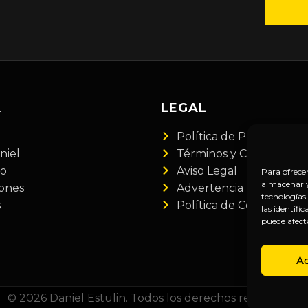
A
LEGAL
Política de Privacidad
niel
Términos y Condiciones
do
Aviso Legal
Para ofrece
almacenar y/
iones
Advertencia Financiera
tecnologías
s
Política de Cookies
las identifi
puede afect
A
© 2026 Daniel Estulin. Todos los derechos reservados.