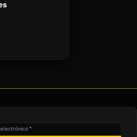
es
nico