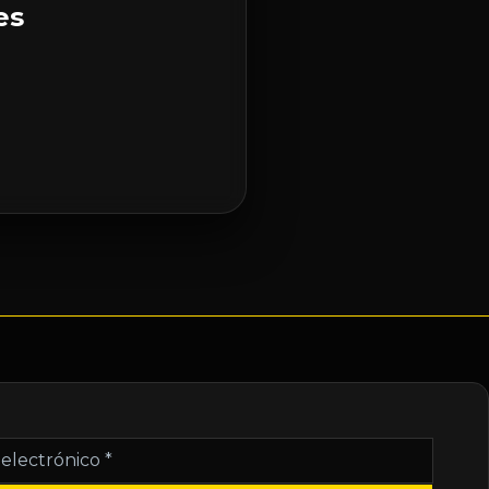
es
nico