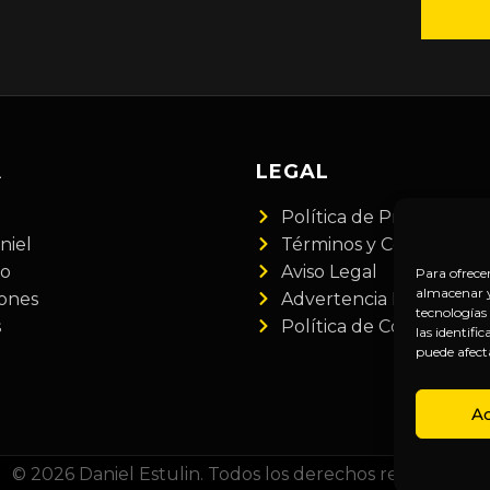
A
LEGAL
Política de Privacidad
niel
Términos y Condiciones
do
Aviso Legal
Para ofrece
almacenar y/
iones
Advertencia Financiera
tecnologías
s
Política de Cookies
las identifi
puede afect
A
© 2026 Daniel Estulin. Todos los derechos reservados.