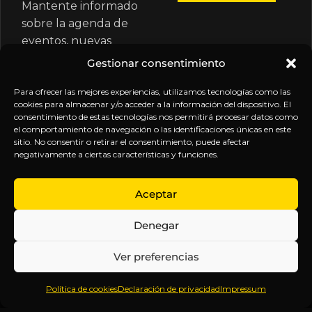
Mantente informado
sobre la agenda de
eventos, nuevas
publicaciones y
Gestionar consentimiento
actualizaciones de tu
suscripción.
Para ofrecer las mejores experiencias, utilizamos tecnologías como las
cookies para almacenar y/o acceder a la información del dispositivo. El
consentimiento de estas tecnologías nos permitirá procesar datos como
el comportamiento de navegación o las identificaciones únicas en este
sitio. No consentir o retirar el consentimiento, puede afectar
negativamente a ciertas características y funciones.
EXPLORA
LEGAL
SÍGUENOS
Aceptar
Inicio
Política
Inteligencia
Denegar
Sobre
de
sin
Daniel
Privacidad
censura.
Ver preferencias
Contenido
Términos y
Anticipándonos
Suscripciones
Condiciones
a los
Política de cookies
Declaración de privacidad
Impressum
Webinars
Aviso
acontecimientos