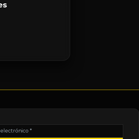
es
nico