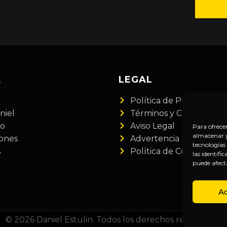
A
LEGAL
Política de Privacidad
niel
Términos y Condiciones
do
Aviso Legal
Para ofrece
almacenar y/
iones
Advertencia Financiera
tecnologías
s
Política de Cookies
las identifi
puede afect
A
© 2026 Daniel Estulin. Todos los derechos reservados.