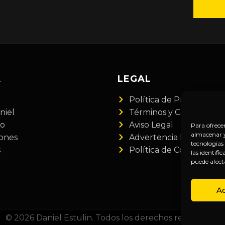
A
LEGAL
Política de Privacidad
niel
Términos y Condiciones
do
Aviso Legal
Para ofrece
almacenar y/
iones
Advertencia Financiera
tecnologías
s
Política de Cookies
las identifi
puede afect
A
© 2026 Daniel Estulin. Todos los derechos reservados.