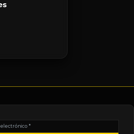
es
nico