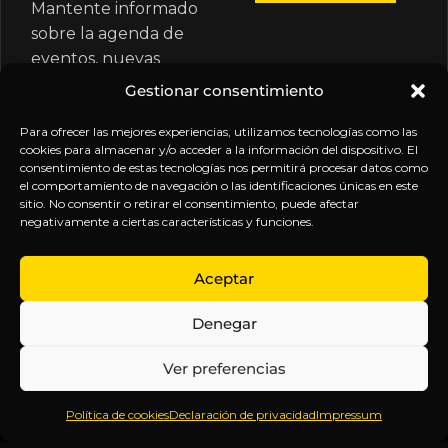
Mantente informado
sobre la agenda de
eventos, nuevas
publicaciones y
Gestionar consentimiento
actualizaciones de tu
suscripción.
Para ofrecer las mejores experiencias, utilizamos tecnologías como las
cookies para almacenar y/o acceder a la información del dispositivo. El
consentimiento de estas tecnologías nos permitirá procesar datos como
el comportamiento de navegación o las identificaciones únicas en este
sitio. No consentir o retirar el consentimiento, puede afectar
negativamente a ciertas características y funciones.
EXPLORA
LEGAL
SÍGUENOS
Aceptar
Inicio
Política
Inteligencia
Denegar
Sobre
de
sin
Daniel
Privacidad
censura.
Ver preferencias
Contenido
Términos y
Anticipándonos
Suscripciones
Condiciones
a los
Política de cookies
Declaración de privacidad
Impressum
Webinars
Aviso
acontecimientos